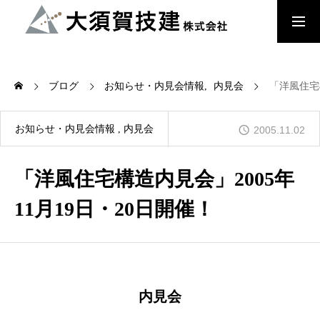
大須賀技建のこだわり
ブログ
お知らせ・内見会情報
内見会
「洋風住宅構
檜の家
お知らせ・内見会情報
内見会
2005.11.02
「洋風住宅構造内見会」2005年
木来 -Kikuru- 中大規模木造建築
11月19日・20日開催！
会社概要
内見会
お知らせ・内見会情報