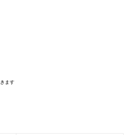
木来 -Kikur
会社概要
お知らせ・内
きます
施工事例
分譲・土地情