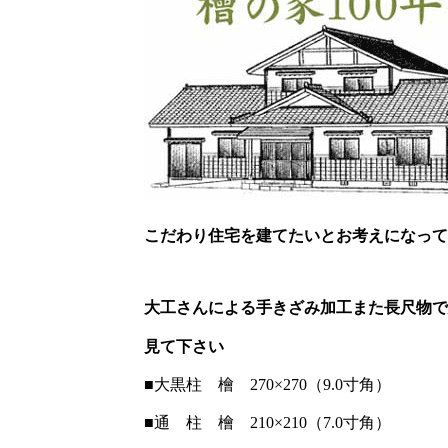
こだわり住宅を建てたいとお考えになって
大工さんによる手きざみ加工また長尺物で
見て下さい
■大黒柱 檜 270×270（9.0寸角）
■通 柱 檜 210×210（7.0寸角）