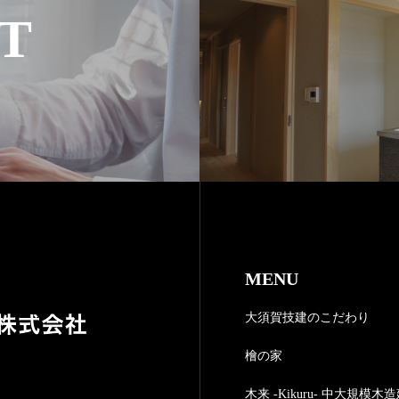
T
MENU
大須賀技建のこだわり
檜の家
木来 -Kikuru- 中大規模木