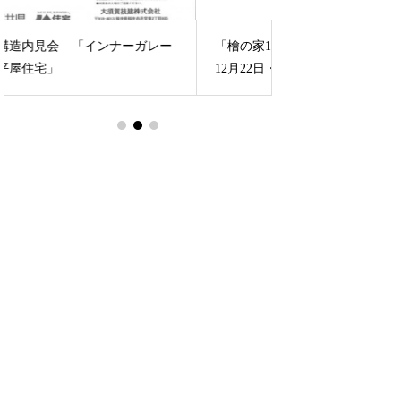
「檜の家100年住宅」完成内見会 2013年
「和風住宅完成内見会
12月22日・23日開催！坂井市丸岡町
5日開催！
こだわり