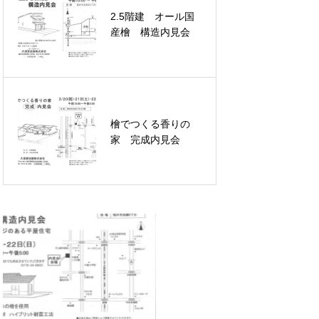
2.5階建 オール国
産檜 構造内見会
檜でつくる香りの
家 完成内見会