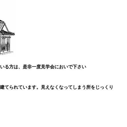
檜の家 構造内見会 「インナーガレー
ジのある平屋住宅」
いる方は、是非一度見学会においで下さい
大須賀技建の
建てられています。見えなくなってしまう所をじっくり
檜の家