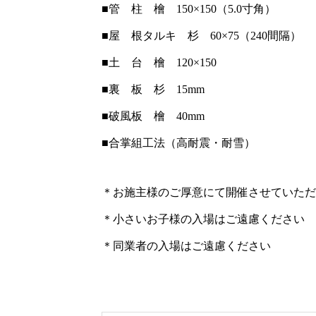
■管 柱 檜 150×150（5.0寸角）
■屋 根タルキ 杉 60×75（240間隔）
■土 台 檜 120×150
■裏 板 杉 15mm
■破風板 檜 40mm
■合掌組工法（高耐震・耐雪）
＊お施主様のご厚意にて開催させていただ
＊小さいお子様の入場はご遠慮ください
＊同業者の入場はご遠慮ください