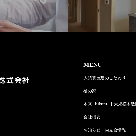
MENU
大須賀技建のこだわり
檜の家
木来 -Kikuru- 中大規模木
会社概要
お知らせ・内見会情報