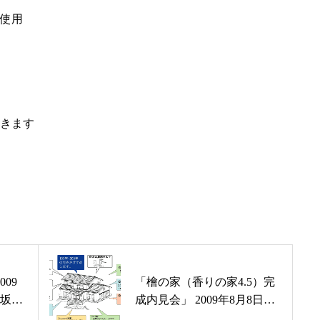
使用
施工事例
分譲・土地情
きます
お問い合わせ
プライバシー
09
「檜の家（香りの家4.5）完
！坂井
成内見会」 2009年8月8日・
9日開催！福井市上野本町