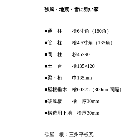
強風・地震・雪に強い家
■通 柱 檜6寸角（180角）
■管 柱 檜4.5寸角（135角）
■間 柱 杉45×90
■土 台 檜135×120
■梁・桁 巾135mm
■屋根垂木 檜60×75（300mm間隔）
■破風板 檜 厚30mm
■構造用下地 檜厚30mm
◎屋 根：三州平板瓦