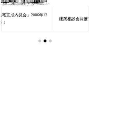
「檜の家100年」完
建築相談会開催中
19日・20日開催
こだわり