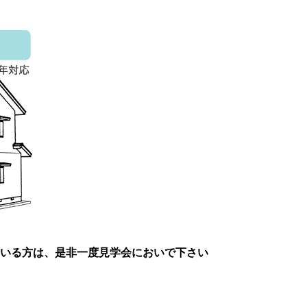
「檜の家100年住宅完成内見会」2006年12
月9日・10日開催！
いる方は、是非一度見学会においで下さい
大須賀技建の