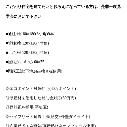
こだわり住宅を建てたいとお考えになっている方は、是非一度見
学会においで下さい
■通柱:檜180×180(6寸角)9本
■管柱:檜 120×120(4寸角)
■土台:檜 120×120(4寸角)
■屋根タルキ:杉 60×75
■剛床工法(下地24㎜檜合板使用)
◎エコポイント対象住宅(30万ポイント)
◎県産材を活用した補助金対応(30万円)
◎遮熱瓦を採用(平板瓦)
◎ハイブリット耐震工法(筋交+外壁ダイライト)
◎次世代省エネ断熱(高断熱材ネオマフォーム使用)