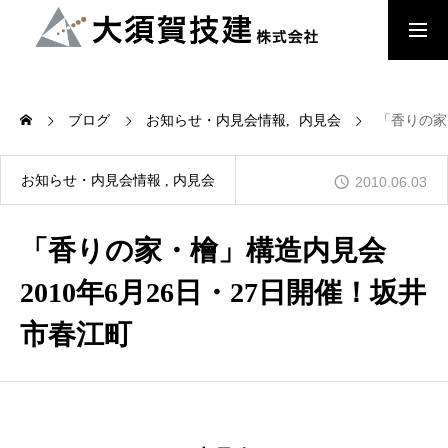
大須賀技建のこだわり
ブログ
お知らせ・内見会情報
内見会
「香りの家
檜の家
お知らせ・内見会情報
内見会
2010.06.03
「香りの家・檜」構造内見会
木来 -Kikuru- 中大規模木造建築
2010年6月26日・27日開催！坂井
市春江町
会社概要
お知らせ・内見会情報