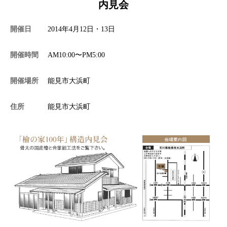
内見会
施工事例
開催日
2014年4月12日・13日
開催時間
AM10:00〜PM5:00
分譲・土地情報
開催場所
能見市大浜町
住所
能見市大浜町
お問い合わせ
プライバシーポリシー