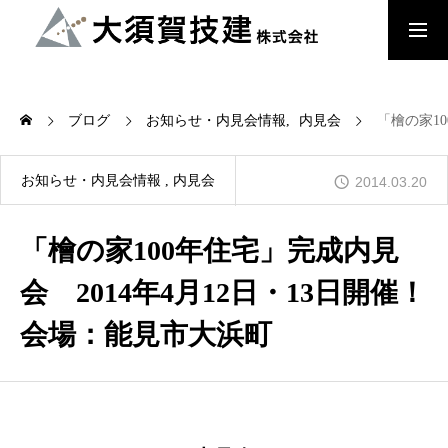
大須賀技建のこだわり
ブログ
お知らせ・内見会情報
内見会
「檜の家1
檜の家
お知らせ・内見会情報
内見会
2014.03.20
「檜の家100年住宅」完成内見
木来 -Kikuru- 中大規模木造建築
会 2014年4月12日・13日開催！
会場：能見市大浜町
会社概要
お知らせ・内見会情報