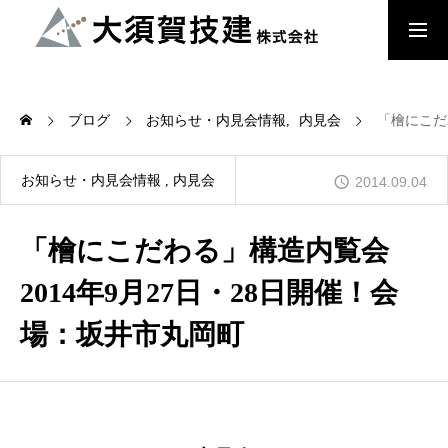
大須賀技建のこだわり
ブログ
お知らせ・内見会情報
内見会
「檜にこだ
檜の家
お知らせ・内見会情報
内見会
2014.09.04
「檜にこだわる」構造内覧会
木来 -Kikuru- 中大規模木造建築
2014年9月27日・28日開催！会
場：坂井市丸岡町
会社概要
お知らせ・内見会情報