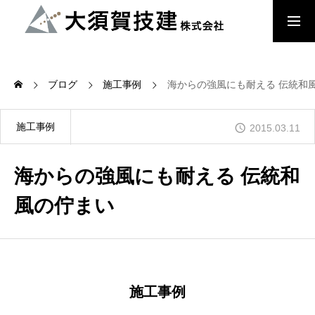
大須賀技建のこだわり
ブログ
施工事例
海からの強風にも耐える 伝統和
檜の家
施工事例
2015.03.11
海からの強風にも耐える 伝統和
木来 -Kikuru- 中大規模木造建築
風の佇まい
会社概要
施工事例
お知らせ・内見会情報