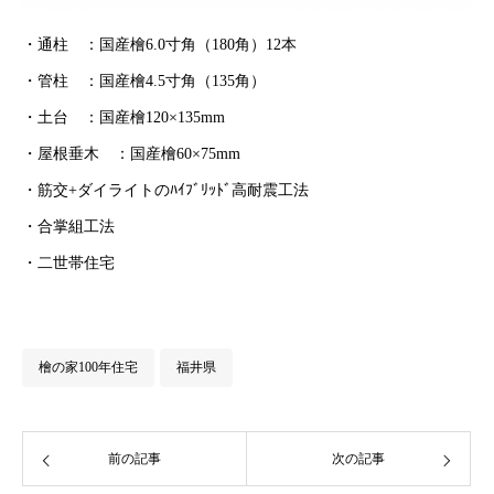
・通柱 ：国産檜6.0寸角（180角）12本
・管柱 ：国産檜4.5寸角（135角）
・土台 ：国産檜120×135mm
・屋根垂木 ：国産檜60×75mm
・筋交+ダイライトのﾊｲﾌﾞﾘｯﾄﾞ高耐震工法
・合掌組工法
・二世帯住宅
檜の家100年住宅
福井県
前の記事
次の記事