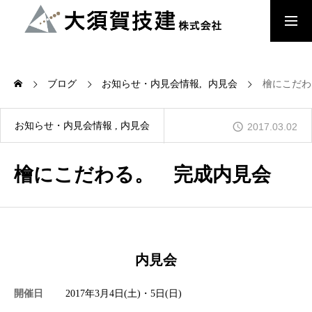
大須賀技建のこだわり
ブログ
お知らせ・内見会情報
内見会
檜にこだわ
檜の家
お知らせ・内見会情報
内見会
2017.03.02
檜にこだわる。 完成内見会
木来 -Kikuru- 中大規模木造建築
会社概要
内見会
お知らせ・内見会情報
開催日
2017年3月4日(土)・5日(日)