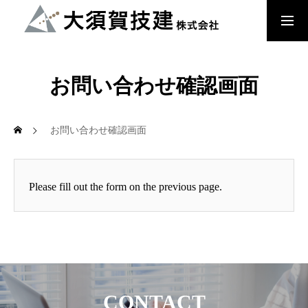
大須賀技建のこだわり
お問い合わせ確認画面
檜の家
お問い合わせ確認画面
木来 -Kikuru- 中大規模木造建築
Please fill out the form on the previous page.
会社概要
お知らせ・内見会情報
CONTACT