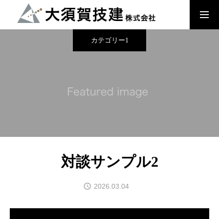
カテゴリー1
大須賀技建のこだわり
檜の家
木来 -Kikuru- 中大規模木造建築
対談サンプル2
会社概要
2026.03.04
お知らせ・内見会情報